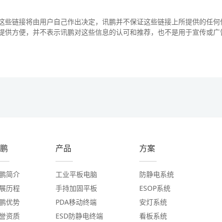
这些链接将由用户自己作出决定，讯鹏并不保证这些链接上所提供的任何
提供方便，并不表示讯鹏对这些信息的认可和推荐，也不是用于宣传或广
鹏
产品
方案
鹏简介
工业平板电脑
防静电系统
展历程
手持加固平板
ESOP系统
鹏优势
PDA移动终端
安灯系统
誉资质
ESD防静电终端
看板系统