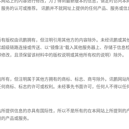
本网站上的内容进行修改，为了得到最新版本的信息，请定时访问本网
、服务的认可或推荐。 讯鹏并不就网址上提供的任何产品、服务或信
所有版权由讯鹏拥有，但注明引用其他方的内容除外。未经讯鹏或其
超级链路连接或传送、以"镜像法"载入其他服务器上、存储于信息
得修改，且须保留该材料中的版权说明或其他所有权的说明）除外。
鹏所有，但注明属于其他方拥有的商标、标志、商号除外。讯鹏网站
任何商标、标志的许可或权利。未经事先书面许可，任何人不得以任
站所提供信息的亦具有国际性，所以不是所有的在本网站上所提到的
供的产品或服务。