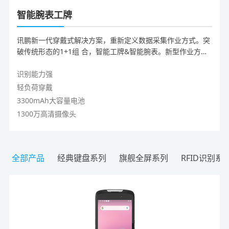
智能腕表工牌
讯鹏新一代穿戴式解决方案，重新定义数据采集作业方式。突
破传统形态的1+1组 合，智能工牌&智能腕表。新型作业方
式，解放双手，减轻工作负荷。适用于物流 快递取派件、门店
管理、前置仓拣货、生产制造质量巡检、仓储管理、电商拣
识别能力强
货、 医疗SPD耗材管理、检票收费等场景。
轻负荷穿戴
3300mAh大容量电池
1300万高清摄像头
全部产品
经典键盘系列
旗舰全屏系列
RFID识别系