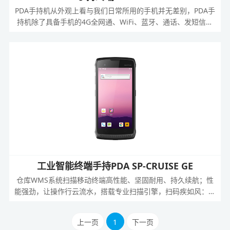
PDA手持机从外观上看与我们日常所用的手机并无差别，PDA手
持机除了具备手机的4G全网通、WiFi、蓝牙、通话、发短信、
拍照等功能外，还具备条码多方位扫描，破损、污渍、弯曲、折
叠、老旧条码可以很好的识别解读；支持NFC识别、 语音对
话、具备数据采集、传输及处理能力等，应用于各种场景。
工业智能终端手持PDA SP-CRUISE GE
仓库WMS系统扫描移动终端高性能、坚固耐用、持久续航；性
能强劲，让操作行云流水，搭载专业扫描引擎，扫码疾如风：支
持高密度条码识别；专业解码技术，轻松识别各种恶劣条码。致
力于更好地满足、生产制造、公共事业、零售门店、物流快递等
上一页
1
下一页
应用，助力企业高效数据采集。