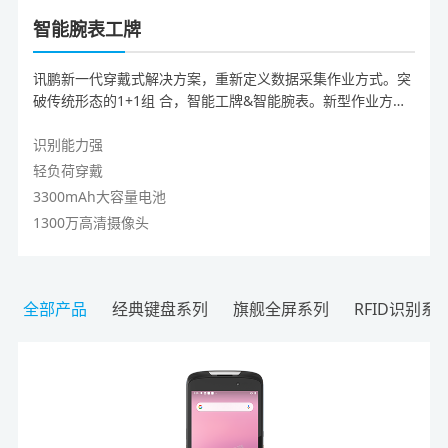
智能腕表工牌
讯鹏新一代穿戴式解决方案，重新定义数据采集作业方式。突
破传统形态的1+1组 合，智能工牌&智能腕表。新型作业方
式，解放双手，减轻工作负荷。适用于物流 快递取派件、门店
管理、前置仓拣货、生产制造质量巡检、仓储管理、电商拣
识别能力强
货、 医疗SPD耗材管理、检票收费等场景。
轻负荷穿戴
3300mAh大容量电池
1300万高清摄像头
全部产品
经典键盘系列
旗舰全屏系列
RFID识别系