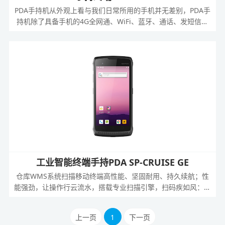
PDA手持机从外观上看与我们日常所用的手机并无差别，PDA手
持机除了具备手机的4G全网通、WiFi、蓝牙、通话、发短信、
拍照等功能外，还具备条码多方位扫描，破损、污渍、弯曲、折
叠、老旧条码可以很好的识别解读；支持NFC识别、 语音对
话、具备数据采集、传输及处理能力等，应用于各种场景。
工业智能终端手持PDA SP-CRUISE GE
仓库WMS系统扫描移动终端高性能、坚固耐用、持久续航；性
能强劲，让操作行云流水，搭载专业扫描引擎，扫码疾如风：支
持高密度条码识别；专业解码技术，轻松识别各种恶劣条码。致
力于更好地满足、生产制造、公共事业、零售门店、物流快递等
上一页
1
下一页
应用，助力企业高效数据采集。