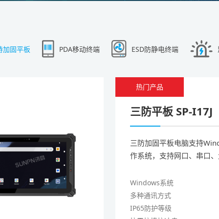
持加固平板
PDA移动终端
ESD防静电终端
热门产品
三防平板 SP-I17J
三防加固平板电脑支持Wind
作系统，支持网口、串口、
USB2.0、专业二维扫码模
三防加固平板电脑满足客户
Windows系统
载、教育、勘探、鱼牧业、
多种通讯方式
融、制造等行业需求。
IP65防护等级