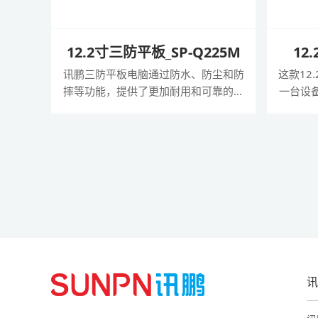
12.2寸三防平板_SP-Q225M
12
讯鹏三防平板电脑通过防水、防尘和防
这款12
摔等功能，提供了更加耐用和可靠的平
一台设
板电脑解决方案，适用于各种恶劣环境
它凭借英特
和特殊需求的用户。
专业扫
的双电
业应用
讯