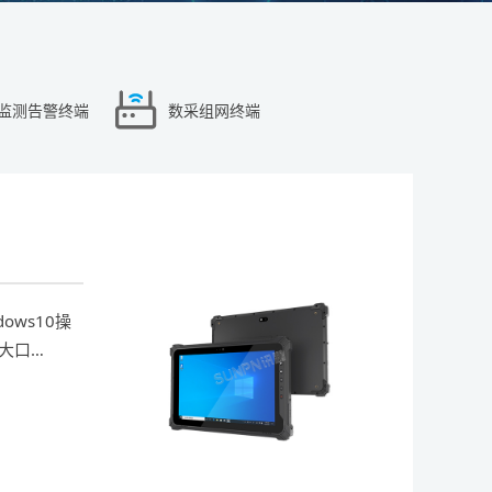
监测告警终端
数采组网终端
ows10操
大口
块四选一。
对工业、车
医疗、金