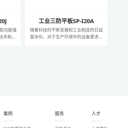
0J
工业三防平板SP-I20A
一款功能强
随着科技的不断发展和工业制造的日益
技术和设
复杂化，对于生产环境中的设备要求也
款平板拥
越来越高。为满足这一需求，讯鹏科技
和规格，
推出了全新的MES工业三防平板12寸
想选择。
Windows系统手持PAD。这款平板电脑
强大的处理
采用了全新的第12代英特尔酷睿M处理
能，讯鹏
器，并配备了高性能制程工艺和内置英
工作体验。
特尔锐炬Xe显卡，为用户提供了更强大
的生产力和图像性能。
案例
服务
人才