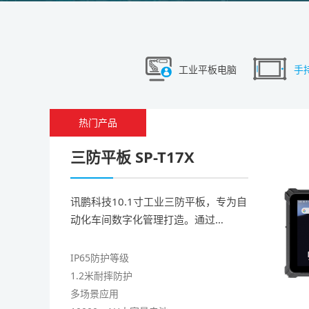
工业平板电脑
手
热门产品
三防平板 SP-T17X
讯鹏科技10.1寸工业三防平板，专为自
动化车间数字化管理打造。通过
IP65/IP67防护、700nits高亮屏、丰富
工业接口及宽温运行，无缝对接第三方
IP65防护等级
系统，为生产、质检、仓储等全流程提
1.2米耐摔防护
供可靠移动终端，助力企业智能制造升
多场景应用