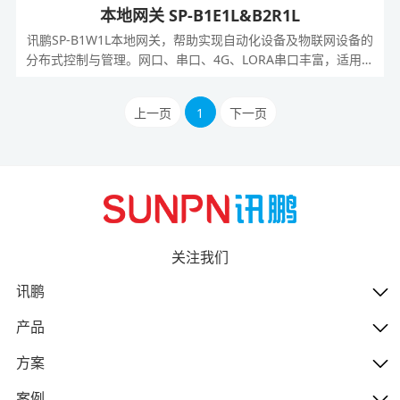
本地网关 SP-B1E1L&B2R1L
讯鹏SP-B1W1L本地网关，帮助实现自动化设备及物联网设备的
分布式控制与管理。网口、串口、4G、LORA串口丰富，适用于
更多场景；实现自动管理数据,掉线通知，统一供上位机读取和
写入,加快访问速度；广泛应用于农业与环境、智能生产、工业
上一页
1
下一页
自动化等领域
关注我们
讯鹏
产品
方案
案例