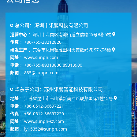
总公司：深圳市讯鹏科技有限公司
运营中心
：深圳市龙岗区南湾街道立信路45号B栋5楼
传真
：+86-755-28212820
研发生产
：东莞市凤岗镇雁田村天安数码城 S7 栋6楼
网址
：www.sunpn.com
电话
：+86-755-89313800 89313900
邮箱
：835@sunpn.com
华东子公司：苏州讯鹏智能科技有限公司
地址
：江苏省昆山市玉山镇新南西路联邦国际1幢15号
电话
：+86-0512-36697221
传真
：+86-0512-36697220
网址
：www.sunpn-sz.com
邮箱
：lyl-5352@sunpn.com