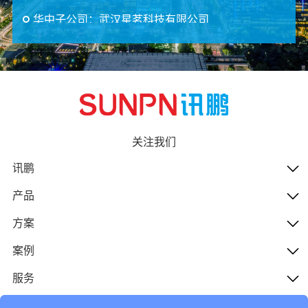
华中子公司：武汉星茗科技有限公司
地址
：湖北武汉汉南区东荆街太白路西侧汉南新城欧洲风
情小镇1期8栋3401号
电话
：+86-027-83889985
传真
：+86-027-83889985-808
网址
：www.whxingming.cn
邮箱
：18971580607@163.com
关注我们
香港子公司：香港讯鹏国际贸易有限公司
讯鹏
地址
：香港九龙观塘兴业街14号永兴大厦C1D室
产品
电话
：+852-96669759
传真
：+852-21100996
方案
案例
服务
人才