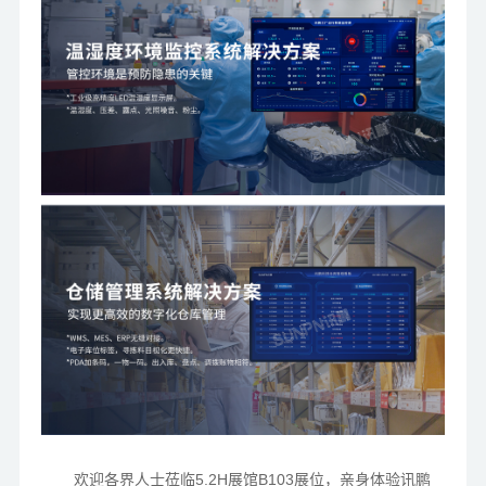
欢迎
各界人士
莅临5.2H展馆B103展位，亲身体验讯鹏