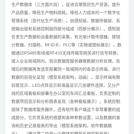
生产数据库（三方面片段），促进合理管控生产资源，提升
产品质量，降低生产物料损耗，降低人力成本的一个数字化
管理系统（现代化生产场景）。由感知层、数据传输层、系
统输出层和系统控制层四部分组成（四部分展示）。
感知层
负责生产数据和设备数据的采集，有光电计数传感器、按钮
计数器、扫描枪、RFID卡、PLC等（实物或图标展示）。数
据通过RS485有线或RF433无线传输至网关进行信号转换，
接入企业局域网内，到达数据库服务器做数据分析处理，处
理后的数据再发送至部署同一局域网内的各显示终端，进行
数据的目视化呈现（模型系统架构，动画）。显示终端有数
码管显示、LED点阵显示和液晶显示几张硬件选择，又分产
线的区域看板和部署在办公室的车间汇总看板，负责定制的
数据项目显示和分析图表呈现（各种看板展示）。系统控制
层除了数据库服务器外，还有软件客户端这个非常重要的组
成部分，它负责系统的搭建和各种参数设置，以及数据的查
询和历史记录报表的导出（模型系统架构，软件数据展
示）。（建议第二段用一个整体的模型系统架构呈现）