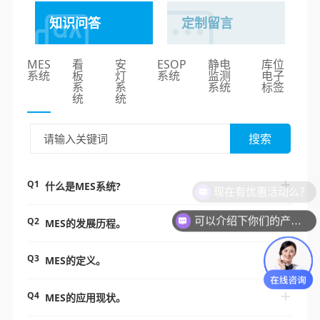
知识问答
定制留言
MES
看
安
ESOP
静电
库位
系统
板
灯
系统
监测
电子
系
系
系统
标签
统
统
搜索
Q1
什么是MES系统?
现在有优惠活动么？
可以介绍下你们的产品么？
Q2
MES的发展历程。
Q3
MES的定义。
Q4
MES的应用现状。