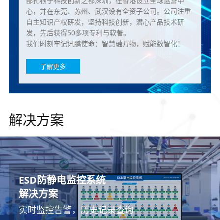
部扎根于科技创新之都深圳，在香港设立全球运营中
心，并在东莞、苏州、武汉设有全资子公司。公司注重
自主知识产权硏发，坚持科技创新，潜心产品技术研
发，先后获得50多项专利与软著。
我们时刻牢记讯鹏使命：智慧融万物，赋能数智化！
了解更多
解决方案
ESOP多功能作业指导书系统
车间生产看板管理系统
MES系统
PTL仓储亮灯系统
无线安灯呼叫系统
ESD防静电监控系统
温湿度环境监控系统
解决方案
解决方案
解决方案
解决方案
解决方案
解决方案
解决方案
车间无纸化作业，支持多生产管理系统模块拓
讯鹏坚持满足需求、性能稳定、高性价比三项
人、机、料、法、环、测生产数据采集与追溯
实现更高效的数字化仓库管理
帮助企业建立生产管理及时响应机制
实时监控告警，历史记录查询
管控环境是预防隐患的关键
展
原则