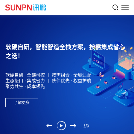
讯鹏用智慧促进生产力。
软硬自研，智能智造全栈方案，按需集成省心
成为广受客户认可的数智化解决方案提供商
之选！
助力生产企业数智化转型!
助力系统集成商、软件开发商项目成功!
数字化不是简单的形象工程，而是要实实在在提升品质、缩短
软硬自研 · 全链可控 丨 按需组合 · 全域适配
交期、优化服务、降低成本,让客户更满意,让企业更高效;
生态接口 · 集成省力 丨 伙伴优先 · 权益护航
每年5000家集成商的选择，一站式更省心。
数字化升级不是一笔花费，而是一笔投资，能为企业带来实实
聚势共生 · 成本领先
在在的收益，而且能不断强化企业在行业内的竞争优势。
了解更多
了解更多
了解更多
2
/
3