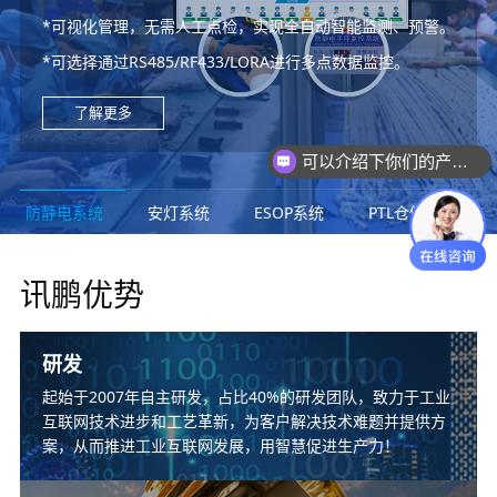
*从物料到成品的产品生命周期全过程“管控”与“追溯”的数字
*WMS、MES、ERP无缝对接
*无线报警、语音播报、安灯看板、移动端提醒、多途径逐级
*可视化管理，无需人工点检，实现全自动智能监测、预警。
*工业级高精度LED温湿度显示屏。
化解决方案
*支持电子作业指导书审批，管理与发放。
*生产计划与实时生产进度监控，产能与状态目视化管理。
上报。
*电子库位标签，寻拣料目视化更快捷
*可选择通过RS485/RF433/LORA进行多点数据监控。
*温湿度、压差、露点、光照噪音、粉尘
*实现实时数采与监控，为生产管理决策提供数据支撑，为不
*可播放2D、3D、图片、Word、Excel、PPT、视频等文
*针对生产异常、进度延缓及时预警，以及处理，保障生产计
*响应时长、处理时长、异常时间数据统计分析。
*提高工作效率，降低人工成本，改善目视化
良品溯源提供深度分析。
件。
划如期实现。
了解更多
了解更多
了解更多
了解更多
了解更多
了解更多
了解更多
可以介绍下你们的产品么？
防静电系统
安灯系统
ESOP系统
PTL仓储亮灯系统
讯鹏优势
研发
起始于2007年自主研发，占比40%的研发团队，致力于工业
互联网技术进步和工艺革新，为客户解决技术难题并提供方
案，从而推进工业互联网发展，用智慧促进生产力！