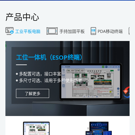
产品中心
工业平板电脑
手持加固平板
PDA移动终端
工位一体机（ESOP终端）
工业一体机（MES数采）
工控一体机（机械设备）
液晶一体机（电子看板）
MES工位机（报工终端）
工控主机（看板控制器）
多配置可选，接口丰富
集数采与控制一体设计，数采无障碍
全封闭设计理念，防护性更高
立柜式/壁挂式，电容/电阻可选
集显示，交互，数采，控制于一体智能终端
数字化工厂大屏电子看板系统控制器
多尺寸可选、适用于多种使用场景
人脸识别、读卡、声光告警、IO输入输出
人机界面、PLC通讯、控制终端
配置灵活选配，规格32寸-110寸
支持安卓，Linux，WIN系统，规格4.3/7/10/15寸
IO/通讯/数采接口丰富，具备断电保护
了解更多
了解更多
了解更多
了解更多
了解更多
了解更多