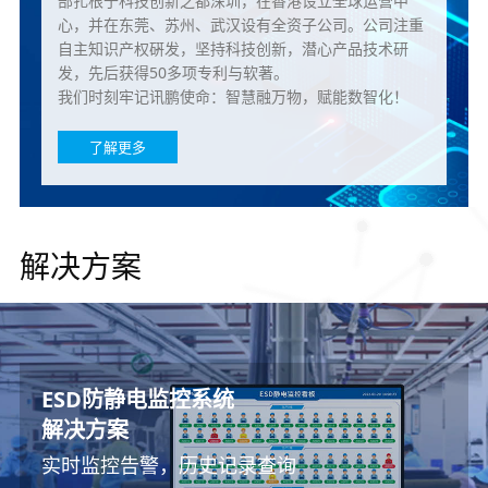
部扎根于科技创新之都深圳，在香港设立全球运营中
心，并在东莞、苏州、武汉设有全资子公司。公司注重
自主知识产权硏发，坚持科技创新，潜心产品技术研
发，先后获得50多项专利与软著。
我们时刻牢记讯鹏使命：智慧融万物，赋能数智化！
了解更多
解决方案
ESOP多功能作业指导书系统
车间生产看板管理系统
MES系统
PTL仓储亮灯系统
无线安灯呼叫系统
ESD防静电监控系统
温湿度环境监控系统
解决方案
解决方案
解决方案
解决方案
解决方案
解决方案
解决方案
车间无纸化作业，支持多生产管理系统模块拓
讯鹏坚持满足需求、性能稳定、高性价比三项
人、机、料、法、环、测生产数据采集与追溯
实现更高效的数字化仓库管理
帮助企业建立生产管理及时响应机制
实时监控告警，历史记录查询
管控环境是预防隐患的关键
展
原则