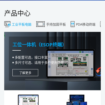
产品中心
工业平板电脑
手持加固平板
PDA移动终端
工位一体机（ESOP终端）
工业一体机（MES数采）
工控一体机（机械设备）
液晶一体机（电子看板）
MES工位机（报工终端）
工控主机（看板控制器）
多配置可选，接口丰富
集数采与控制一体设计，数采无障碍
全封闭设计理念，防护性更高
立柜式/壁挂式，电容/电阻可选
集显示，交互，数采，控制于一体智能终端
数字化工厂大屏电子看板系统控制器
多尺寸可选、适用于多种使用场景
人脸识别、读卡、声光告警、IO输入输出
人机界面、PLC通讯、控制终端
配置灵活选配，规格32寸-110寸
支持安卓，Linux，WIN系统，规格4.3/7/10/15寸
IO/通讯/数采接口丰富，具备断电保护
了解更多
了解更多
了解更多
了解更多
了解更多
了解更多