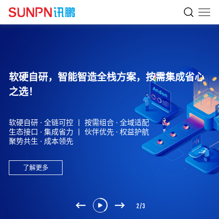
讯鹏用智慧促进生产力。
软硬自研，智能智造全栈方案，按需集成省心
成为广受客户认可的数智化解决方案提供商
之选！
助力生产企业数智化转型!
助力系统集成商、软件开发商项目成功!
数字化不是简单的形象工程，而是要实实在在提升品质、缩短
软硬自研 · 全链可控 丨 按需组合 · 全域适配
交期、优化服务、降低成本,让客户更满意,让企业更高效;
生态接口 · 集成省力 丨 伙伴优先 · 权益护航
每年5000家集成商的选择，一站式更省心。
数字化升级不是一笔花费，而是一笔投资，能为企业带来实实
聚势共生 · 成本领先
在在的收益，而且能不断强化企业在行业内的竞争优势。
了解更多
了解更多
了解更多
2
/
3