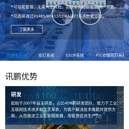
*从物料到成品的产品生命周期全过程“管控”与“追溯”的数字
*WMS、MES、ERP无缝对接
*无线报警、语音播报、安灯看板、移动端提醒、多途径逐级
*可视化管理，无需人工点检，实现全自动智能监测、预警。
*工业级高精度LED温湿度显示屏。
化解决方案
*支持电子作业指导书审批，管理与发放。
*生产计划与实时生产进度监控，产能与状态目视化管理。
上报。
*电子库位标签，寻拣料目视化更快捷
*可选择通过RS485/RF433/LORA进行多点数据监控。
*温湿度、压差、露点、光照噪音、粉尘
*实现实时数采与监控，为生产管理决策提供数据支撑，为不
*可播放2D、3D、图片、Word、Excel、PPT、视频等文
*针对生产异常、进度延缓及时预警，以及处理，保障生产计
*响应时长、处理时长、异常时间数据统计分析。
*提高工作效率，降低人工成本，改善目视化
良品溯源提供深度分析。
件。
划如期实现。
了解更多
了解更多
了解更多
了解更多
了解更多
了解更多
了解更多
防静电系统
安灯系统
ESOP系统
PTL仓储亮灯系统
讯鹏优势
研发
起始于2007年自主研发，占比40%的研发团队，致力于工业
互联网技术进步和工艺革新，为客户解决技术难题并提供方
案，从而推进工业互联网发展，用智慧促进生产力！