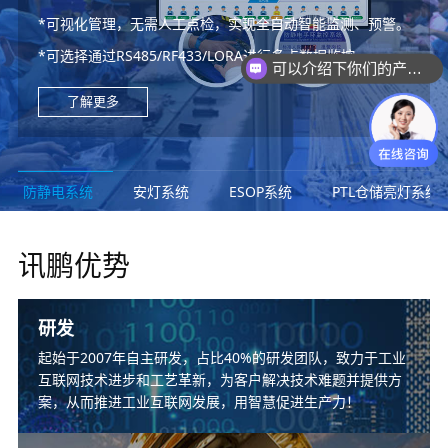
*从物料到成品的产品生命周期全过程“管控”与“追溯”的数字
*WMS、MES、ERP无缝对接
*无线报警、语音播报、安灯看板、移动端提醒、多途径逐级
*可视化管理，无需人工点检，实现全自动智能监测、预警。
*工业级高精度LED温湿度显示屏。
化解决方案
*支持电子作业指导书审批，管理与发放。
*生产计划与实时生产进度监控，产能与状态目视化管理。
上报。
*电子库位标签，寻拣料目视化更快捷
*可选择通过RS485/RF433/LORA进行多点数据监控。
*温湿度、压差、露点、光照噪音、粉尘
*实现实时数采与监控，为生产管理决策提供数据支撑，为不
*可播放2D、3D、图片、Word、Excel、PPT、视频等文
*针对生产异常、进度延缓及时预警，以及处理，保障生产计
*响应时长、处理时长、异常时间数据统计分析。
可以介绍下你们的产品么？
*提高工作效率，降低人工成本，改善目视化
良品溯源提供深度分析。
件。
划如期实现。
了解更多
了解更多
了解更多
了解更多
了解更多
了解更多
了解更多
防静电系统
安灯系统
ESOP系统
PTL仓储亮灯系统
讯鹏优势
研发
起始于2007年自主研发，占比40%的研发团队，致力于工业
互联网技术进步和工艺革新，为客户解决技术难题并提供方
案，从而推进工业互联网发展，用智慧促进生产力！