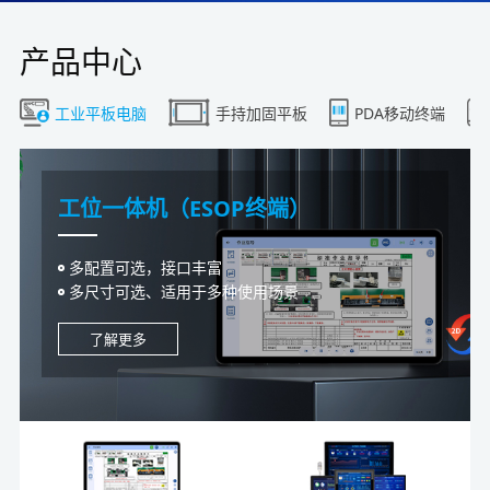
产品中心
工业平板电脑
手持加固平板
PDA移动终端
工位一体机（ESOP终端）
工业一体机（MES数采）
工控一体机（机械设备）
液晶一体机（电子看板）
MES工位机（报工终端）
工控主机（看板控制器）
多配置可选，接口丰富
集数采与控制一体设计，数采无障碍
全封闭设计理念，防护性更高
立柜式/壁挂式，电容/电阻可选
集显示，交互，数采，控制于一体智能终端
数字化工厂大屏电子看板系统控制器
多尺寸可选、适用于多种使用场景
人脸识别、读卡、声光告警、IO输入输出
人机界面、PLC通讯、控制终端
配置灵活选配，规格32寸-110寸
支持安卓，Linux，WIN系统，规格4.3/7/10/15寸
IO/通讯/数采接口丰富，具备断电保护
了解更多
了解更多
了解更多
了解更多
了解更多
了解更多