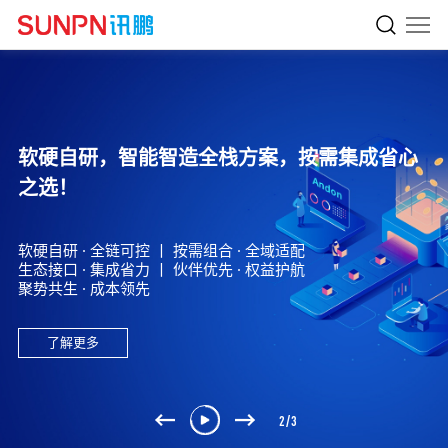
讯鹏用智慧促进生产力。
软硬自研，智能智造全栈方案，按需集成省心
成为广受客户认可的数智化解决方案提供商
之选！
助力生产企业数智化转型!
助力系统集成商、软件开发商项目成功!
数字化不是简单的形象工程，而是要实实在在提升品质、缩短
软硬自研 · 全链可控 丨 按需组合 · 全域适配
交期、优化服务、降低成本,让客户更满意,让企业更高效;
生态接口 · 集成省力 丨 伙伴优先 · 权益护航
每年5000家集成商的选择，一站式更省心。
数字化升级不是一笔花费，而是一笔投资，能为企业带来实实
聚势共生 · 成本领先
在在的收益，而且能不断强化企业在行业内的竞争优势。
了解更多
了解更多
了解更多
2
/
3