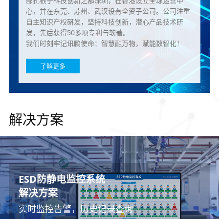
部扎根于科技创新之都深圳，在香港设立全球运营中
心，并在东莞、苏州、武汉设有全资子公司。公司注重
自主知识产权硏发，坚持科技创新，潜心产品技术研
发，先后获得50多项专利与软著。
我们时刻牢记讯鹏使命：智慧融万物，赋能数智化！
了解更多
解决方案
ESOP多功能作业指导书系统
车间生产看板管理系统
MES系统
PTL仓储亮灯系统
无线安灯呼叫系统
ESD防静电监控系统
温湿度环境监控系统
解决方案
解决方案
解决方案
解决方案
解决方案
解决方案
解决方案
车间无纸化作业，支持多生产管理系统模块拓
讯鹏坚持满足需求、性能稳定、高性价比三项
人、机、料、法、环、测生产数据采集与追溯
实现更高效的数字化仓库管理
帮助企业建立生产管理及时响应机制
实时监控告警，历史记录查询
管控环境是预防隐患的关键
展
原则