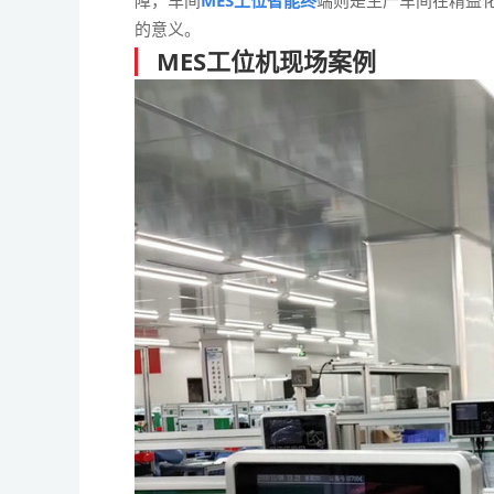
障，车间
MES工位智能终
端则是生产车间在精益
的意义。
MES工位机现场案例