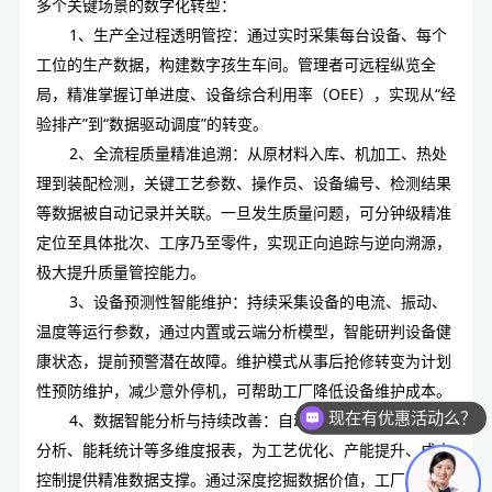
多个关键场景的数字化转型：
1、生产全过程透明管控：通过实时采集每台设备、每个
工位的生产数据，构建数字孩生车间。管理者可远程纵览全
局，精准掌握订单进度、设备综合利用率（OEE），实现从“经
验排产”到“数据驱动调度”的转变。
2、全流程质量精准追溯：从原材料入库、机加工、热处
理到装配检测，关键工艺参数、操作员、设备编号、检测结果
等数据被自动记录并关联。一旦发生质量问题，可分钟级精准
定位至具体批次、工序乃至零件，实现正向追踪与逆向溯源，
极大提升质量管控能力。
3、设备预测性智能维护：持续采集设备的电流、振动、
温度等运行参数，通过内置或云端分析模型，智能研判设备健
康状态，提前预警潜在故障。维护模式从事后抢修转变为计划
性预防维护，减少意外停机，可帮助工厂降低设备维护成本。
现在有优惠活动么？
4、数据智能分析与持续改善：自动生成生产日报、绩效
可以介绍下你们的产品么？
分析、能耗统计等多维度报表，为工艺优化、产能提升、成本
控制提供精准数据支撑。通过深度挖掘数据价值，工厂能够持