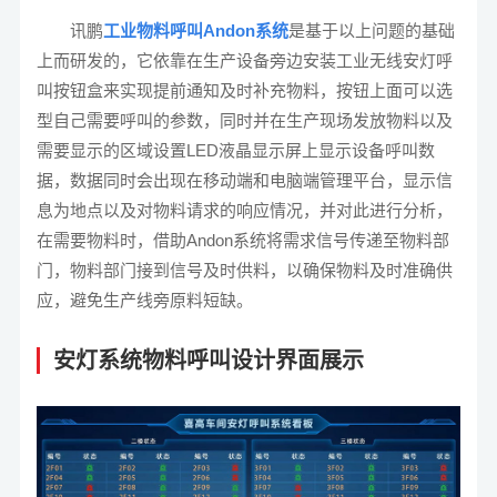
讯鹏
工业
物料呼叫
Andon
系统
是基于以上问题的基础
上而研发的，它依靠在生产设备旁边安装工业无线安灯呼
叫按钮盒来实现提前通知及时补充物料，按钮上面可以选
型自己需要呼叫的参数，同时并在生产现场发放物料以及
需要显示的区域设置
LED
液晶显示屏上显示设备呼叫数
据，数据同时会出现在移动端和电脑端管理平台，显示信
息为
地点以及对物料请求的响应情况，并对此进行分析
，
在需要物料时，借助
Andon
系统将需求信号传递至物料部
门
，
物料部门接到信号及时供料
，
以确保物料及时准确供
应
，
避免生产线旁原料短缺
。
安灯系统物料呼叫设计界面展示